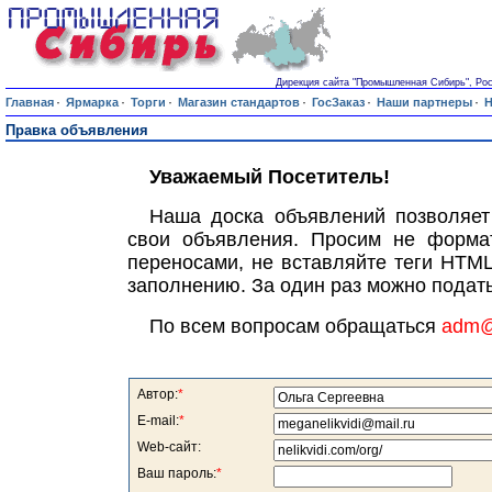
Дирекция сайта "Промышленная Сибирь", Росси
·
·
·
·
·
·
Главная
Ярмарка
Торги
Магазин стандартов
ГосЗаказ
Наши партнеры
Н
Правка объявления
Уважаемый Посетитель!
Наша доска объявлений позволяет
свои объявления. Просим не формат
переносами, не вставляйте теги HTML
заполнению. За один раз можно подать
По всем вопросам обращаться
adm@s
Автор:
*
E-mail:
*
Web-сайт:
Ваш пароль:
*