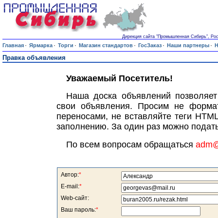
Дирекция сайта "Промышленная Сибирь", Росси
·
·
·
·
·
·
Главная
Ярмарка
Торги
Магазин стандартов
ГосЗаказ
Наши партнеры
Н
Правка объявления
Уважаемый Посетитель!
Наша доска объявлений позволяет
свои объявления. Просим не формат
переносами, не вставляйте теги HTML
заполнению. За один раз можно подать
По всем вопросам обращаться
adm@s
Автор:
*
E-mail:
*
Web-сайт:
Ваш пароль:
*