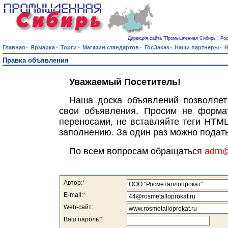
Дирекция сайта "Промышленная Сибирь", Росси
·
·
·
·
·
·
Главная
Ярмарка
Торги
Магазин стандартов
ГосЗаказ
Наши партнеры
Н
Правка объявления
Уважаемый Посетитель!
Наша доска объявлений позволяет
свои объявления. Просим не формат
переносами, не вставляйте теги HTML
заполнению. За один раз можно подать
По всем вопросам обращаться
adm@s
Автор:
*
E-mail:
*
Web-сайт:
Ваш пароль:
*