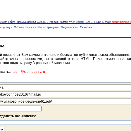
екция сайта "Промышленная Сибирь", Россия, г.Омск, ул.Учебная, 199-Б, к.410; E-mail:
adm@sibindustr
·
·
·
·
оу-хау
Объявления
Регистрация
Подписка
Ссылки
ь!
й позволяет Вам самостоятельно и бесплатно публиковать свои объявления
вайте слова переносами, не вставляйте теги HTML. Поля, отмеченные си
можно подать сразу 3
разных
объявления.
ащаться
adm@sibindustry.ru
Удалить объявление