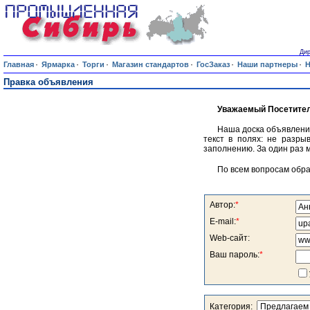
Дир
·
·
·
·
·
·
Главная
Ярмарка
Торги
Магазин стандартов
ГосЗаказ
Наши партнеры
Н
Правка объявления
Уважаемый Посетител
Наша доска объявлени
текст в полях: не разры
заполнению. За один раз 
По всем вопросам обр
Автор:
*
E-mail:
*
Web-сайт:
Ваш пароль:
*
Категория: