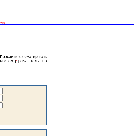
y.ru
. Просим не форматировать
мволом [
*
] обязательны к