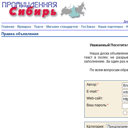
Дир
·
·
·
·
·
·
Главная
Ярмарка
Торги
Магазин стандартов
ГосЗаказ
Наши партнеры
Н
Правка объявления
Уважаемый Посетител
Наша доска объявлени
текст в полях: не разры
заполнению. За один раз 
По всем вопросам обр
Автор:
*
E-mail:
*
Web-сайт:
Ваш пароль:
*
Категория: