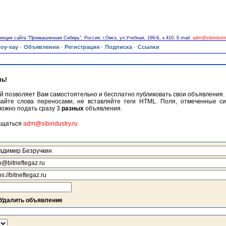
екция сайта "Промышленная Сибирь", Россия, г.Омск, ул.Учебная, 199-Б, к.410; E-mail:
adm@sibindustr
·
·
·
·
оу-хау
Объявления
Регистрация
Подписка
Ссылки
ь!
й позволяет Вам самостоятельно и бесплатно публиковать свои объявления
вайте слова переносами, не вставляйте теги HTML. Поля, отмеченные си
можно подать сразу 3
разных
объявления.
ащаться
adm@sibindustry.ru
Удалить объявление