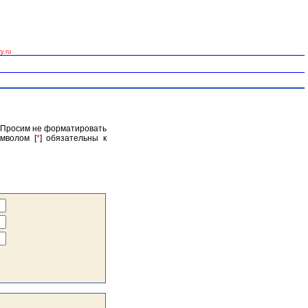
y.ru
. Просим не форматировать
мволом [
*
] обязательны к