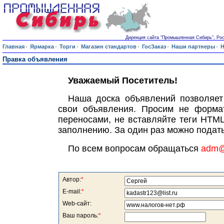
Дирекция сайта "Промышленная Сибирь", Росси
·
·
·
·
·
·
Главная
Ярмарка
Торги
Магазин стандартов
ГосЗаказ
Наши партнеры
Н
Правка объявления
Уважаемый Посетитель!
Наша доска объявлений позволяет
свои объявления. Просим не формат
переносами, не вставляйте теги HTML
заполнению. За один раз можно подать
По всем вопросам обращаться
adm@s
Автор:
*
E-mail:
*
Web-сайт:
Ваш пароль:
*