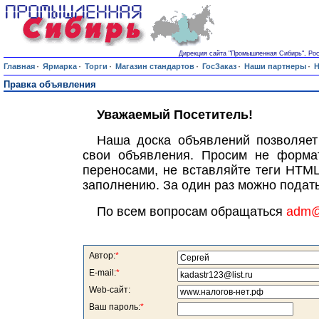
Дирекция сайта "Промышленная Сибирь", Росси
·
·
·
·
·
·
Главная
Ярмарка
Торги
Магазин стандартов
ГосЗаказ
Наши партнеры
Н
Правка объявления
Уважаемый Посетитель!
Наша доска объявлений позволяет
свои объявления. Просим не формат
переносами, не вставляйте теги HTML
заполнению. За один раз можно подать
По всем вопросам обращаться
adm@s
Автор:
*
E-mail:
*
Web-сайт:
Ваш пароль:
*