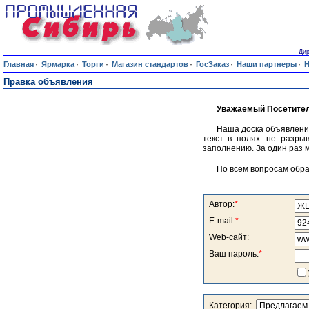
Дир
·
·
·
·
·
·
Главная
Ярмарка
Торги
Магазин стандартов
ГосЗаказ
Наши партнеры
Н
Правка объявления
Уважаемый Посетител
Наша доска объявлени
текст в полях: не разры
заполнению. За один раз 
По всем вопросам обр
Автор:
*
E-mail:
*
Web-сайт:
Ваш пароль:
*
Категория: