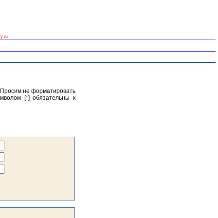
y.ru
. Просим не форматировать
мволом [
*
] обязательны к