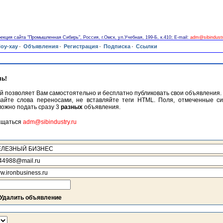
екция сайта "Промышленная Сибирь", Россия, г.Омск, ул.Учебная, 199-Б, к.410; E-mail:
adm@sibindustr
·
·
·
·
оу-хау
Объявления
Регистрация
Подписка
Ссылки
ь!
й позволяет Вам самостоятельно и бесплатно публиковать свои объявления
вайте слова переносами, не вставляйте теги HTML. Поля, отмеченные си
можно подать сразу 3
разных
объявления.
ащаться
adm@sibindustry.ru
Удалить объявление