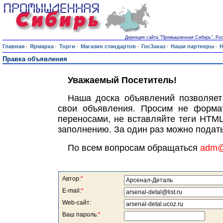
Дирекция сайта "Промышленная Сибирь", Росси
·
·
·
·
·
·
Главная
Ярмарка
Торги
Магазин стандартов
ГосЗаказ
Наши партнеры
Н
Правка объявления
Уважаемый Посетитель!
Наша доска объявлений позволяет
свои объявления. Просим не формат
переносами, не вставляйте теги HTML
заполнению. За один раз можно подать
По всем вопросам обращаться
adm@s
Автор:
*
E-mail:
*
Web-сайт:
Ваш пароль:
*