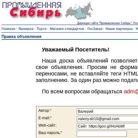
Дирекция сайта "Промышленная Сибирь", Росси
·
·
·
·
·
·
Главная
Ярмарка
Торги
Магазин стандартов
ГосЗаказ
Наши партнеры
Н
Правка объявления
Уважаемый Посетитель!
Наша доска объявлений позволяет
свои объявления. Просим не формат
переносами, не вставляйте теги HTML
заполнению. За один раз можно подать
По всем вопросам обращаться
adm@s
Автор:
*
E-mail:
*
Web-сайт:
Ваш пароль:
*